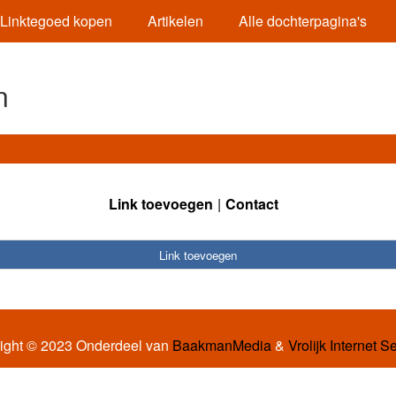
Linktegoed kopen
Artikelen
Alle dochterpagina's
n
Link toevoegen
Contact
Link toevoegen
ight © 2023 Onderdeel van
BaakmanMedia
&
Vrolijk Internet S