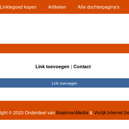
Linktegoed kopen
Artikelen
Alle dochterpagina's
Link toevoegen
Contact
Link toevoegen
ight © 2023 Onderdeel van
BaakmanMedia
&
Vrolijk Internet S